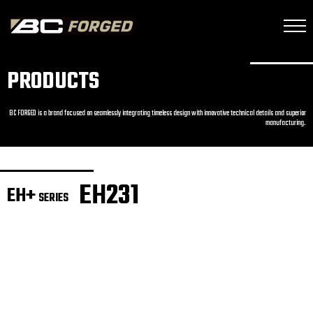
PRODUCTS
BC FORGED is a brand focused on seamlessly integrating timeless design with innovative technical details and superior
manufacturing.
EH231
EH+
SERIES