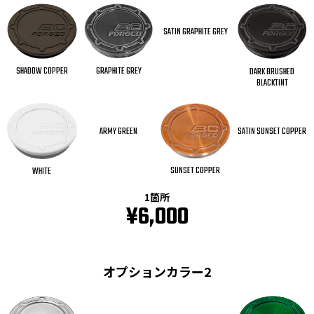
SATIN GRAPHITE GREY
SHADOW COPPER
GRAPHITE GREY
DARK BRUSHED
BLACKTINT
ARMY GREEN
SATIN SUNSET COPPER
SUNSET COPPER
WHITE
1箇所
¥6,000
オプションカラー2