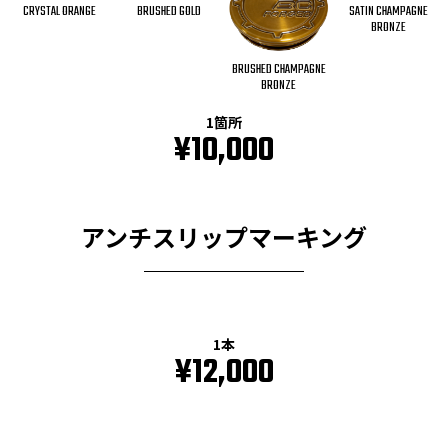
CRYSTAL ORANGE
BRUSHED GOLD
SATIN CHAMPAGNE
BRONZE
BRUSHED CHAMPAGNE
BRONZE
1箇所
¥10,000
アンチスリップマーキング
1本
¥12,000