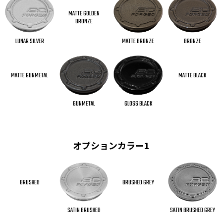
MATTE GOLDEN
BRONZE
MATTE BRONZE
LUNAR SILVER
BRONZE
MATTE GUNMETAL
MATTE BLACK
GUNMETAL
GLOSS BLACK
オプションカラー1
BRUSHED
BRUSHED GREY
SATIN BRUSHED GREY
SATIN BRUSHED