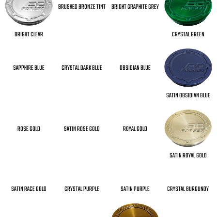
BRUSHED BRONZE TINT
BRIGHT GRAPHITE GREY
CRYSTAL GREEN
BRIGHT CLEAR
SAPPHIRE BLUE
CRYSTAL DARK BLUE
OBSIDIAN BLUE
SATIN OBSIDIAN BLUE
ROSE GOLD
SATIN ROSE GOLD
ROYAL GOLD
SATIN ROYAL GOLD
SATIN RACE GOLD
CRYSTAL PURPLE
SATIN PURPLE
CRYSTAL BURGUNDY