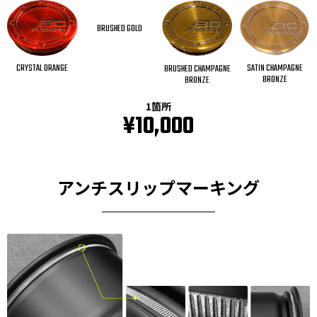
BRUSHED GOLD
CRYSTAL ORANGE
SATIN CHAMPAGNE
BRUSHED CHAMPAGNE
BRONZE
BRONZE
1箇所
¥10,000
アンチスリップマーキング