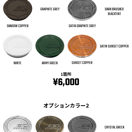
GRAPHITE GREY
DARK BRUSHED
BLACKTINT
SHADOW COPPER
SATIN GRAPHITE GREY
SATIN SUNSET COPPER
SUNSET COPPER
WHITE
ARMY GREEN
1箇所
¥6,000
オプションカラー2
CRYSTAL GREEN