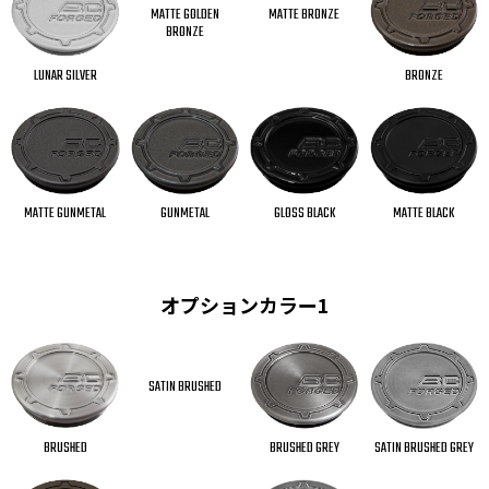
MATTE GOLDEN
MATTE BRONZE
BRONZE
LUNAR SILVER
BRONZE
GUNMETAL
MATTE BLACK
MATTE GUNMETAL
GLOSS BLACK
オプションカラー1
SATIN BRUSHED
SATIN BRUSHED GREY
BRUSHED GREY
BRUSHED