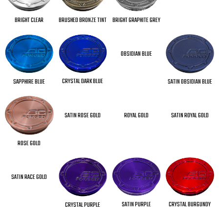
BRIGHT CLEAR
BRUSHED BRONZE TINT
BRIGHT GRAPHITE GREY
OBSIDIAN BLUE
CRYSTAL DARK BLUE
SATIN OBSIDIAN BLUE
SAPPHIRE BLUE
SATIN ROSE GOLD
ROYAL GOLD
SATIN ROYAL GOLD
ROSE GOLD
SATIN RACE GOLD
SATIN PURPLE
CRYSTAL BURGUNDY
CRYSTAL PURPLE