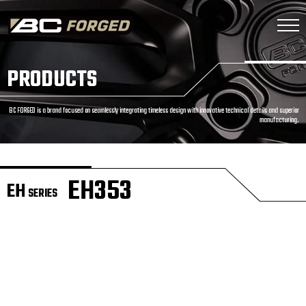
PRODUCTS
BC FORGED is a brand focused on seamlessly integrating timeless design with innovative technical details and superior
manufacturing.
EH353
EH
SERIES