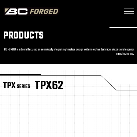
PRODUCTS
BC FORGED is a brand focused on seamlessly integrating timeless design with innovative technical details and superior
manufacturing.
TPX62
TPX
SERIES