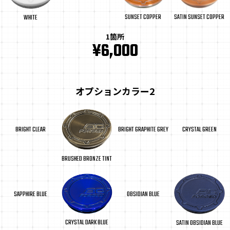
SUNSET COPPER
SATIN SUNSET COPPER
WHITE
1箇所
¥6,000
オプションカラー2
BRIGHT CLEAR
BRIGHT GRAPHITE GREY
CRYSTAL GREEN
BRUSHED BRONZE TINT
SAPPHIRE BLUE
OBSIDIAN BLUE
CRYSTAL DARK BLUE
SATIN OBSIDIAN BLUE