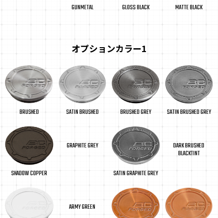
GUNMETAL
MATTE BLACK
GLOSS BLACK
オプションカラー1
SATIN BRUSHED GREY
BRUSHED GREY
SATIN BRUSHED
BRUSHED
GRAPHITE GREY
DARK BRUSHED
BLACKTINT
SHADOW COPPER
SATIN GRAPHITE GREY
ARMY GREEN