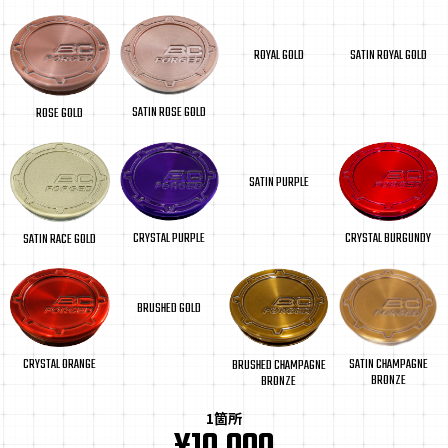
ROYAL GOLD
SATIN ROYAL GOLD
SATIN ROSE GOLD
ROSE GOLD
SATIN PURPLE
CRYSTAL BURGUNDY
CRYSTAL PURPLE
SATIN RACE GOLD
BRUSHED GOLD
CRYSTAL ORANGE
SATIN CHAMPAGNE
BRUSHED CHAMPAGNE
BRONZE
BRONZE
1箇所
¥10,000