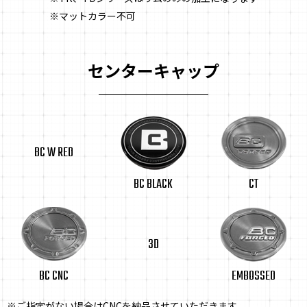
※マットカラー不可
センターキャップ
BC W RED
BC BLACK
CT
3D
BC CNC
EMBOSSED
※ご指定がない場合はCNCを納品させていただきます。