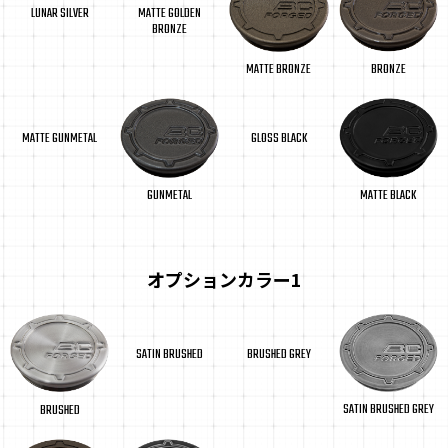
LUNAR SILVER
MATTE GOLDEN
BRONZE
MATTE BRONZE
BRONZE
MATTE GUNMETAL
GLOSS BLACK
GUNMETAL
MATTE BLACK
オプションカラー1
SATIN BRUSHED
BRUSHED GREY
SATIN BRUSHED GREY
BRUSHED