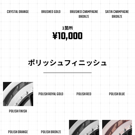
CRYSTAL ORANGE
BRUSHED GOLD
BRUSHED CHAMPAGNE
SATIN CHAMPAGNE
BRONZE
BRONZE
1箇所
¥10,000
ポリッシュフィニッシュ
POLISH ROYAL GOLD
POLISH RED
POLISH BLUE
POLISH FINISH
POLISH ORANGE
POLISH BRONZE