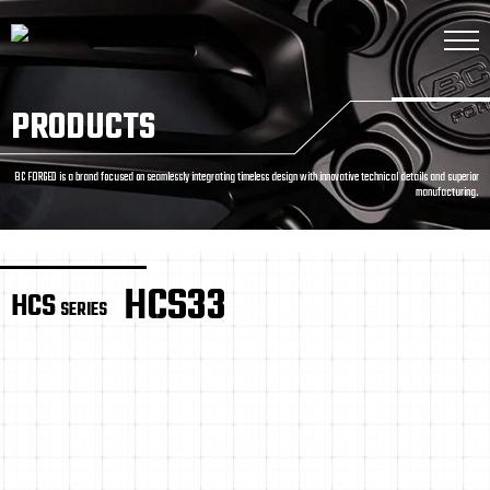
PRODUCTS
BC FORGED is a brand focused on seamlessly integrating timeless design with innovative technical details and superior
manufacturing.
HCS33
HCS
SERIES