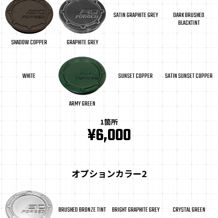
SATIN GRAPHITE GREY
DARK BRUSHED
BLACKTINT
SHADOW COPPER
GRAPHITE GREY
WHITE
SUNSET COPPER
SATIN SUNSET COPPER
ARMY GREEN
1箇所
¥6,000
オプションカラー2
BRUSHED BRONZE TINT
BRIGHT GRAPHITE GREY
CRYSTAL GREEN