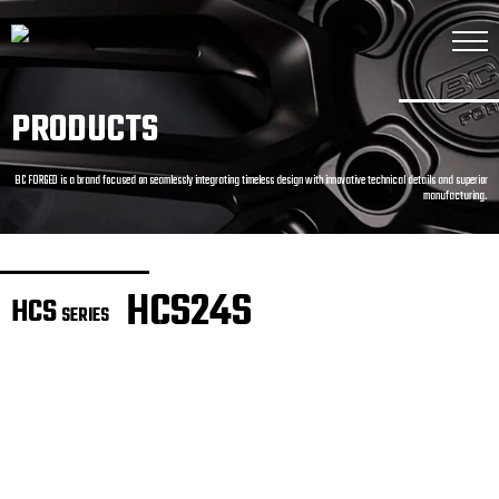
PRODUCTS
BC FORGED is a brand focused on seamlessly integrating timeless design with innovative technical details and superior
manufacturing.
HCS24S
HCS
SERIES