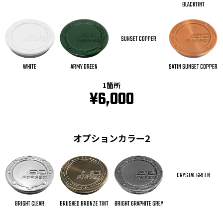
BLACKTINT
SUNSET COPPER
SATIN SUNSET COPPER
WHITE
ARMY GREEN
1箇所
¥6,000
オプションカラー2
CRYSTAL GREEN
BRIGHT CLEAR
BRUSHED BRONZE TINT
BRIGHT GRAPHITE GREY