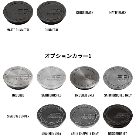
GLOSS BLACK
MATTE BLACK
GUNMETAL
MATTE GUNMETAL
オプションカラー1
SATIN BRUSHED GREY
BRUSHED GREY
SATIN BRUSHED
BRUSHED
SHADOW COPPER
GRAPHITE GREY
SATIN GRAPHITE GREY
DARK BRUSHED