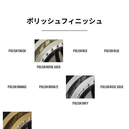
ポリッシュフィニッシュ
POLISH FINISH
POLISH RED
POLISH BLUE
POLISH ROYAL GOLD
POLISH ORANGE
POLISH BRONZE
POLISH ROSE GOLD
POLISH GREY