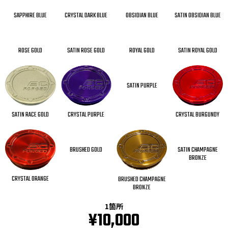
SAPPHIRE BLUE
CRYSTAL DARK BLUE
OBSIDIAN BLUE
SATIN OBSIDIAN BLUE
ROSE GOLD
SATIN ROSE GOLD
ROYAL GOLD
SATIN ROYAL GOLD
SATIN PURPLE
CRYSTAL BURGUNDY
CRYSTAL PURPLE
SATIN RACE GOLD
BRUSHED GOLD
SATIN CHAMPAGNE
BRONZE
CRYSTAL ORANGE
BRUSHED CHAMPAGNE
BRONZE
1箇所
¥10,000