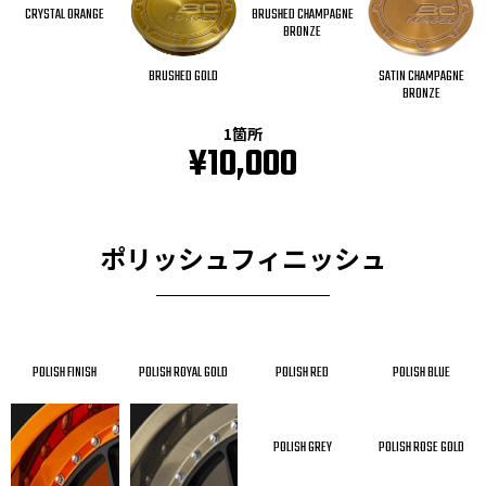
CRYSTAL ORANGE
BRUSHED CHAMPAGNE
BRONZE
SATIN CHAMPAGNE
BRUSHED GOLD
BRONZE
1箇所
¥10,000
ポリッシュフィニッシュ
POLISH FINISH
POLISH ROYAL GOLD
POLISH RED
POLISH BLUE
POLISH GREY
POLISH ROSE GOLD