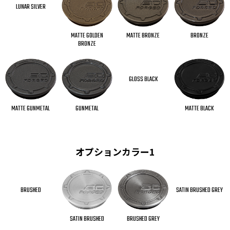
LUNAR SILVER
MATTE BRONZE
MATTE GOLDEN
BRONZE
BRONZE
GLOSS BLACK
GUNMETAL
MATTE BLACK
MATTE GUNMETAL
オプションカラー1
BRUSHED
SATIN BRUSHED GREY
BRUSHED GREY
SATIN BRUSHED