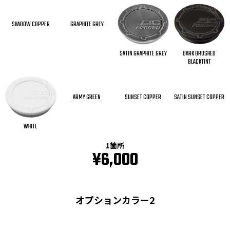
SHADOW COPPER
GRAPHITE GREY
SATIN GRAPHITE GREY
DARK BRUSHED
BLACKTINT
ARMY GREEN
SUNSET COPPER
SATIN SUNSET COPPER
WHITE
1箇所
¥6,000
オプションカラー2