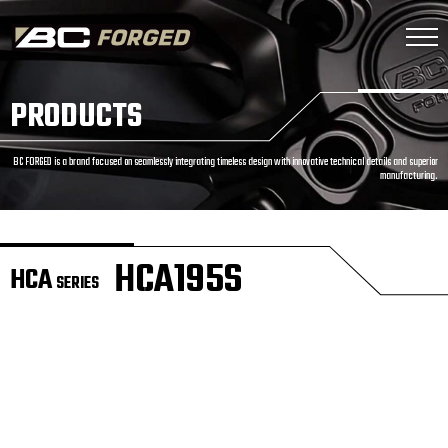
PRODUCTS
BC FORGED is a brand focused on seamlessly integrating timeless design with innovative technical details and superior
manufacturing.
HCA195S
HCA
SERIES