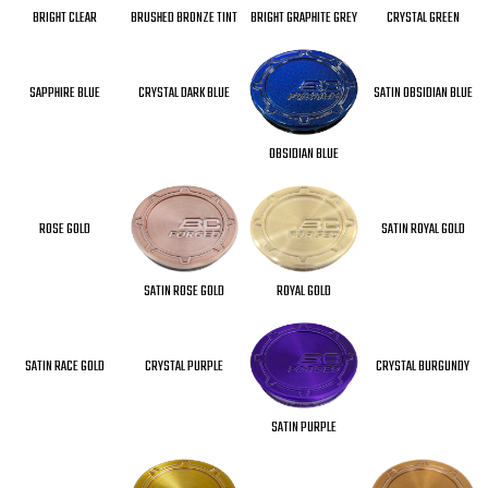
BRIGHT CLEAR
BRUSHED BRONZE TINT
BRIGHT GRAPHITE GREY
CRYSTAL GREEN
SAPPHIRE BLUE
CRYSTAL DARK BLUE
SATIN OBSIDIAN BLUE
OBSIDIAN BLUE
ROSE GOLD
SATIN ROYAL GOLD
SATIN ROSE GOLD
ROYAL GOLD
SATIN RACE GOLD
CRYSTAL PURPLE
CRYSTAL BURGUNDY
SATIN PURPLE