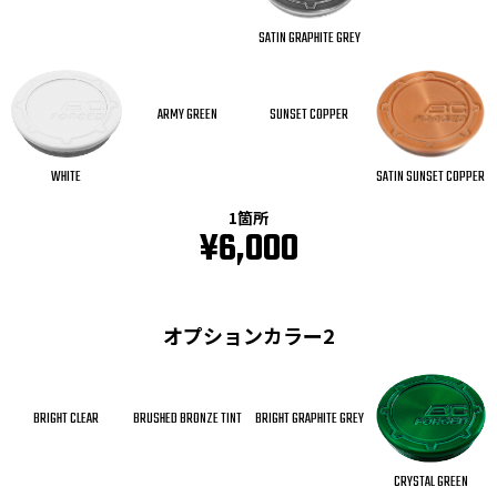
SATIN GRAPHITE GREY
ARMY GREEN
SUNSET COPPER
SATIN SUNSET COPPER
WHITE
1箇所
¥6,000
オプションカラー2
BRIGHT CLEAR
BRUSHED BRONZE TINT
BRIGHT GRAPHITE GREY
CRYSTAL GREEN