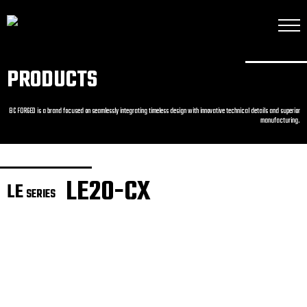
PRODUCTS
BC FORGED is a brand focused on seamlessly integrating timeless design with innovative technical details and superior
manufacturing.
LE20-CX
LE
SERIES