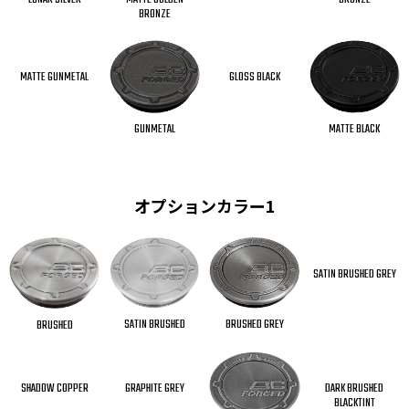
MATTE GOLDEN
BRONZE
BRONZE
MATTE GUNMETAL
GLOSS BLACK
GUNMETAL
MATTE BLACK
オプションカラー1
SATIN BRUSHED GREY
BRUSHED GREY
SATIN BRUSHED
BRUSHED
SHADOW COPPER
GRAPHITE GREY
DARK BRUSHED
BLACKTINT