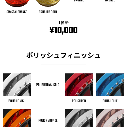
BRONZE
BRONZE
CRYSTAL ORANGE
BRUSHED GOLD
1箇所
¥10,000
ポリッシュフィニッシュ
POLISH ROYAL GOLD
POLISH FINISH
POLISH RED
POLISH BLUE
POLISH BRONZE