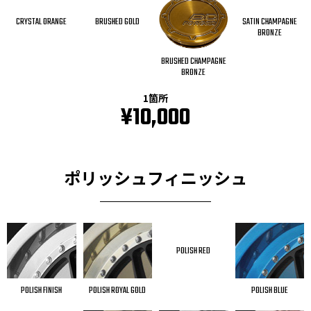
CRYSTAL ORANGE
BRUSHED GOLD
SATIN CHAMPAGNE
BRONZE
BRUSHED CHAMPAGNE
BRONZE
1箇所
¥10,000
ポリッシュフィニッシュ
POLISH RED
POLISH FINISH
POLISH ROYAL GOLD
POLISH BLUE