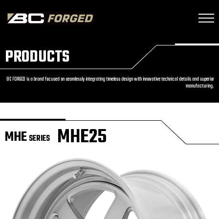
PRODUCTS
BC FORGED is a brand focused on seamlessly integrating timeless design with innovative technical details and superior
manufacturing.
MHE25
MHE
SERIES