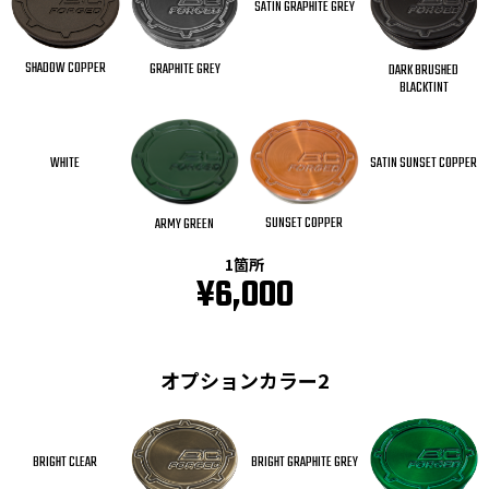
SATIN GRAPHITE GREY
SHADOW COPPER
GRAPHITE GREY
DARK BRUSHED
BLACKTINT
WHITE
SATIN SUNSET COPPER
SUNSET COPPER
ARMY GREEN
1箇所
¥6,000
オプションカラー2
BRIGHT CLEAR
BRIGHT GRAPHITE GREY