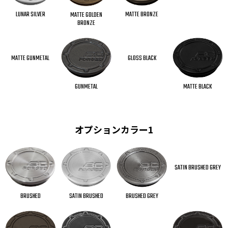
MATTE BRONZE
LUNAR SILVER
MATTE GOLDEN
BRONZE
MATTE GUNMETAL
GLOSS BLACK
GUNMETAL
MATTE BLACK
オプションカラー1
SATIN BRUSHED GREY
BRUSHED GREY
SATIN BRUSHED
BRUSHED